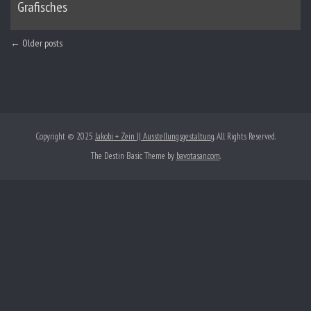
Grafisches
← Older posts
Copyright © 2025
Jakobi + Zein || Ausstellungsgestaltung
. All Rights Reserved.
The Destin Basic Theme by
bavotasan.com
.