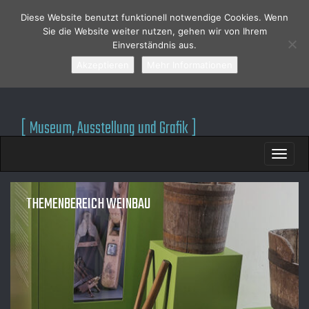
Jakobi + Zein ||
Diese Website benutzt funktionell notwendige Cookies. Wenn
Sie die Website weiter nutzen, gehen wir von Ihrem
Einverständnis aus.
Ausstellungsgestaltung
Akzeptieren
Mehr Informationen
[ Museum, Ausstellung und Grafik ]
M
S
A
K
I
I
N
P
T
M
THEMENBEREICH WEINBAU
O
E
C
N
O
U
N
P
T
o
E
s
N
T
t