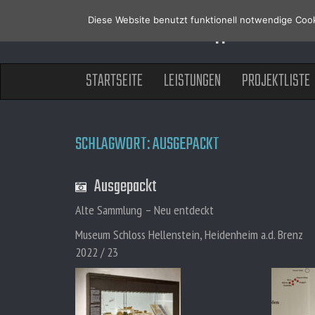
Jakobi + Zein || Ausstel
Diese Website benutzt funktionell notwendige Cook
M
S
STARTSEITE
LEISTUNGEN
PROJEKTLISTE
A
K
I
I
N
P
T
M
O
E
SCHLAGWORT:
AUSGEPACKT
C
N
O
U
N
Ausgepackt
T
E
Alte Sammlung – Neu entdeckt
N
T
Museum Schloss Hellenstein, Heidenheim a.d. Brenz
2022 / 23