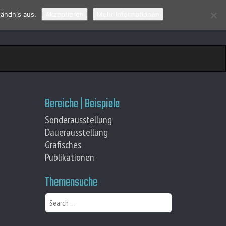
ändnis aus.
Akzeptieren
Mehr Informationen
 ]
Bereiche | Beispiele
Sonderausstellung
Dauerausstellung
Grafisches
Publikationen
Themensuche
S
e
a