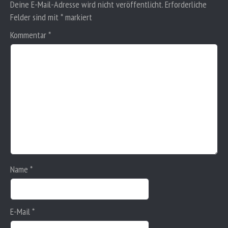
Deine E-Mail-Adresse wird nicht veröffentlicht.
Erforderliche
n
a
Felder sind mit
*
markiert
v
Kommentar
*
i
g
a
t
i
o
n
Name
*
E-Mail
*