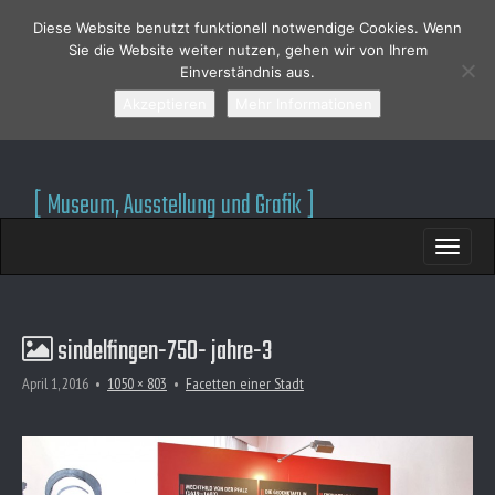
Jakobi + Zein ||
Diese Website benutzt funktionell notwendige Cookies. Wenn
Sie die Website weiter nutzen, gehen wir von Ihrem
Einverständnis aus.
Ausstellungsgestaltung
Akzeptieren
Mehr Informationen
[ Museum, Ausstellung und Grafik ]
M
S
A
K
I
I
N
P
T
M
O
E
sindelfingen-750- jahre-3
C
N
O
U
April 1, 2016
•
1050 × 803
•
Facetten einer Stadt
N
T
E
N
T