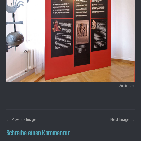
Ausstellung
P
←
Previous Image
Next Image
→
o
Schreibe einen Kommentar
s
t