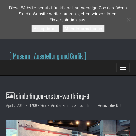
Jakobi + Zein ||
Diese Website benutzt funktionell notwendige Cookies. Wenn
Sie die Website weiter nutzen, gehen wir von Ihrem
Einverständnis aus.
Ausstellungsgestaltung
Akzeptieren
Mehr Informationen
[ Museum, Ausstellung und Grafik ]
M
S
A
K
I
I
N
P
T
M
O
E
sindelfingen-erster-weltkrieg-3
C
N
O
U
April 2, 2016
•
1200 × 863
•
An der Front der Tod – In der Heimat die Not
N
T
E
N
T