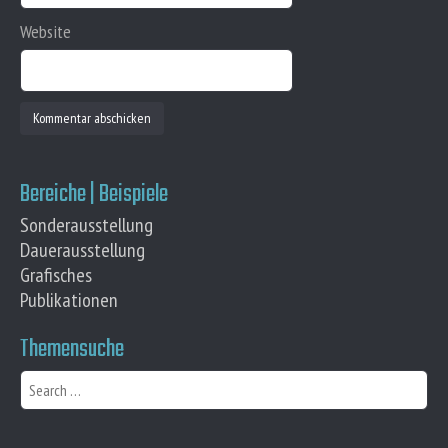
Website
Bereiche | Beispiele
Sonderausstellung
Dauerausstellung
Grafisches
Publikationen
Themensuche
S
e
a
r