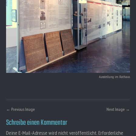
Ausstellung im Rathaus
P
←
Previous Image
Next Image
→
o
Schreibe einen Kommentar
s
t
Deine E-Mail-Adresse wird nicht veröffentlicht.
Erforderliche
n